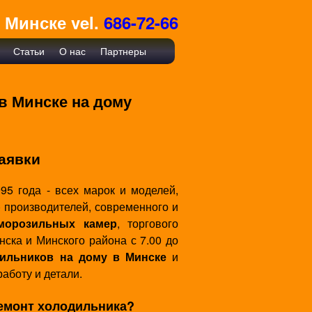
 Минске vel.
686-72-66
Статьи
О нас
Партнеры
в Минске на дому
аявки
95 года - всех марок и моделей,
g) производителей, современного и
морозильных камер
, торгового
нска и Минского района с 7.00 до
ильников на дому в Минске
и
аботу и детали.
емонт холодильника
?