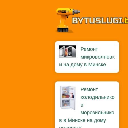
Р
е
Ремонт
микроволновк
м
и на дому в Минске
о
н
т
Ремонт
С
холодильнико
в
В
морозильнико
Ч
в в Минске на дому
и