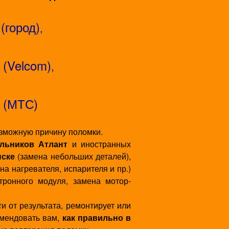
(город)
,
(Velcom)
,
(МТС)
озможную причину поломки.
льников Атлант
и иностранных
нске
(замена небольших деталей),
на нагревателя, испарителя и пр.)
тронного модуля, замена мотор-
 от результата, ремонтирует или
омендовать вам,
как правильно в