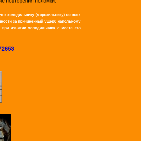
ие повторения поломки.
п к холодильнику (морозильнику) со всех
венности за причиненный ущерб напольному
 при изъятии холодильника с места его
72653