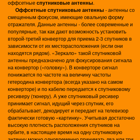
оффсетные
спутниковые антенны
.
о
Оффсетные спутниковые антенны
- антенны со
смещенным фокусом, имеющие овальную форму
в
отражателя. Данные антенны - более современные и
в
популярные, так как дают возможность установить
второй-третий конвертор для приема 2-3 спутников в
М
зависимости от их месторасположения (если они
и
находятся рядом). «Зеркало» такой спутниковой
антенны предназначено для фокусирования сигнала
н
на конвертор («головку»). В конверторе сигнал
понижается по частоте на величину частоты
с
гетеродина конвертора (всегда указано на самом
к
конверторе) и по кабелю передается к спутниковому
ресиверу (тюнеру). А уже спутниковый ресивер
е
принимает сигнал, идущий через спутник, его
обрабатывает, декодирует и передает на телевизор
фактически готовую «картинку». Учитывая достаточно
высокую плотность расположения спутников на
орбите, в настоящее время на одну спутниковую
антенну можно одновременно принимать два или три