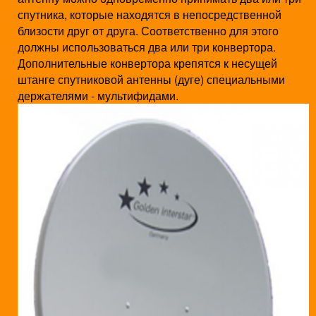
спутника, которые находятся в непосредственной
близости друг от друга. Соответственно для этого
должны использоваться два или три конвертора.
Дополнительные конвертора крепятся к несущей
штанге спутниковой антенны (дуге) специальными
держателями - мультифидами
.