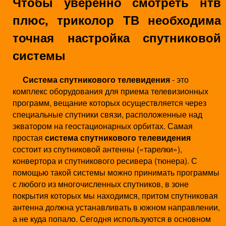
Чтобы уверенно смотреть нтв
и
н
плюс, триколор ТВ необходима
ю
х
точная настройка спутниковой
о
системы
л
Система спутникового телевидения
- это
о
комплекс оборудования для приема телевизионных
программ, вещание которых осуществляется через
д
специальные спутники связи, расположенные над
и
экватором на геостационарных орбитах. Самая
простая
система спутникового телевидения
л
состоит из
спутниковой антенны
(«тарелки»),
конвертора и спутникового ресивера (тюнера). С
ь
помощью такой системы можно принимать программы
н
с любого из многочисленных спутников, в зоне
покрытия которых мы находимся, притом спутниковая
и
антенна должна устанавливать в южном направлении,
к
а не куда попало. Сегодня используются в основном